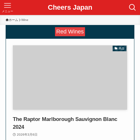
Cheers Japan
メニュー
ホーム
Wine
Red Wines
商品
The Raptor Marlborough Sauvignon Blanc
2024
2026年3月6日